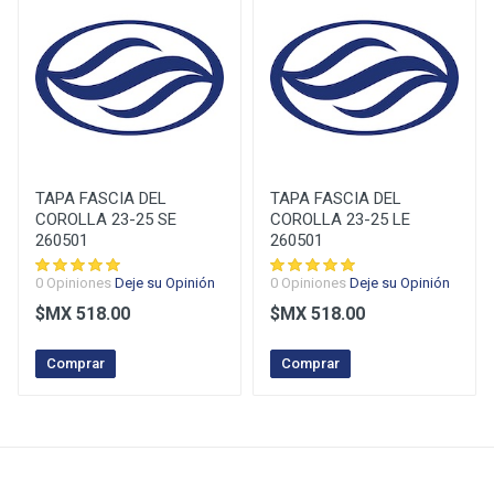
Puntuación
Su Nombre
TAPA FASCIA DEL
TAPA FASCIA DEL
COROLLA 23-25 SE
COROLLA 23-25 LE
260501
260501
Su E-Mail
0 Opiniones
Deje su Opinión
0 Opiniones
Deje su Opinión
$MX 518.00
$MX 518.00
Su Comentario
Comprar
Comprar