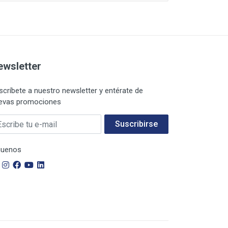
ewsletter
scríbete a nuestro newsletter y entérate de
evas promociones
 E-mail
Suscribirse
guenos