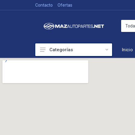
Contacto
Ofertas
Inicio
Categorías
Colisión
Accesorios de exterior
Frenado
Iluminación
Mecánica
Sistema de Enfriamiento
Suspensión y Dirección