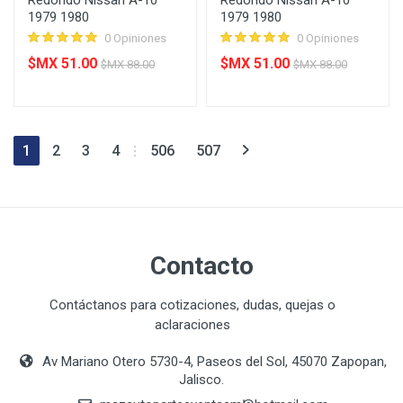
Redondo Nissan A-10
Redondo Nissan A-10
1979 1980
1979 1980
0 Opiniones
0 Opiniones
$MX 51.00
$MX 51.00
$MX 88.00
$MX 88.00
1
2
3
4
506
507
Contacto
Contáctanos para cotizaciones, dudas, quejas o
aclaraciones
Av Mariano Otero 5730-4, Paseos del Sol, 45070 Zapopan,
Jalisco.