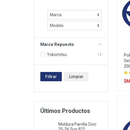
Tracción
Eléctrico
Marca Repuesto
Yokomitsu
Po
13
Sen
20
Filtrar
Limpiar
$M
Últimos Productos
Moldura Parrilla Civic
25-26 Sup 922