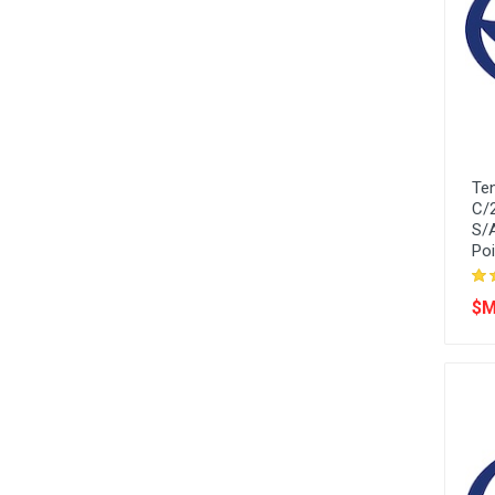
Te
C/
S/A
Poi
$M