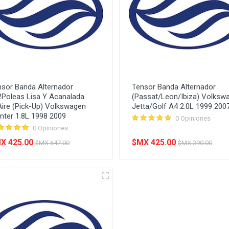
nsor Banda Alternador
Tensor Banda Alternador
2Poleas Lisa Y Acanalada
(Passat/Leon/Ibiza) Volksw
ire (Pick-Up) Volkswagen
Jetta/Golf A4 2.0L 1999 200
nter 1.8L 1998 2009
0 Opiniones
0 Opiniones
X 425.00
$MX 425.00
$MX 647.00
$MX 390.00