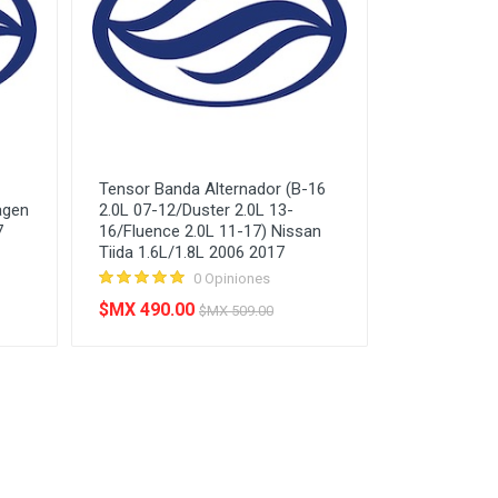
Tensor Banda Alternador (B-16
agen
2.0L 07-12/Duster 2.0L 13-
7
16/Fluence 2.0L 11-17) Nissan
Tiida 1.6L/1.8L 2006 2017
0 Opiniones
$MX 490.00
$MX 509.00