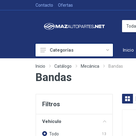
Contacto
Ofertas
Inicio
Categorías
Colisión
Inicio
Catálogo
Mecánica
Bandas
Bandas
Accesorios de exterior
Frenado
Iluminación
Filtros
Mecánica
Sistema de Enfriamiento
Vehículo
Suspensión y Dirección
Todo
13