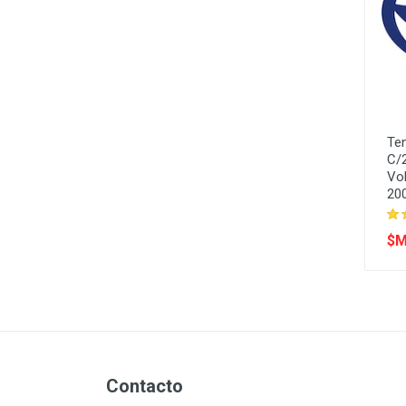
Te
C/2
Vo
20
$M
Contacto