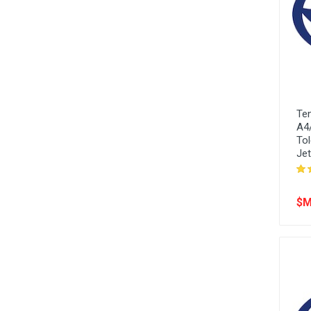
Ten
A4
To
Jet
$M