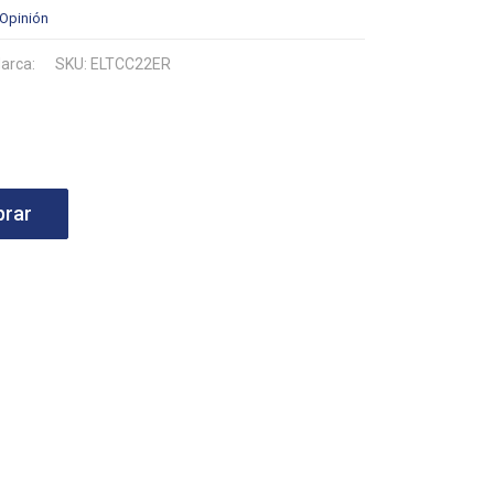
 Opinión
arca:
SKU: ELTCC22ER
rar