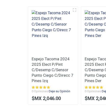
Deje su Opinión
Puntuación
Su 
Su Comentario
sa 2020
Espejo Tacoma 2024
Espejo Tac
 2023 2024
2025 Elect P/Pint
2025 Elect 
P/Pint
C/Desemp C/Sensor
C/Desemp 
/Sensor
Punto Ciego C/Direcc 7
Punto Ciego
 8 Pines Izq
Pines Izq
Pines Der
Enviar Opinión
je su Opinión
0 Opiniones
Deje su Opinión
0 Opiniones
De
1.00
$MX 2,046.00
$MX 2,04