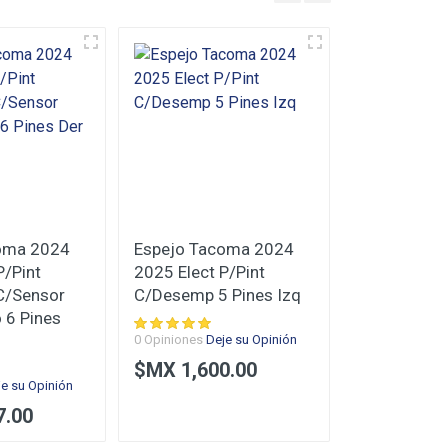
oma 2024
Espejo Tacoma 2024
Espejo Tac
P/Pint
2025 Elect P/Pint
2025 Elect 
C/Sensor
C/Desemp 5 Pines Izq
C/Desemp 5
 6 Pines
0 Opiniones
Deje su Opinión
0 Opiniones
De
$MX 1,600.00
$MX 1,60
je su Opinión
7.00