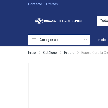
Contacto
Ofertas
Inicio
Categorías
Colisión
Inicio
Catálogo
Espejo
Espejo Corolla C
Accesorios de exterior
Frenado
Iluminación
Mecánica
Sistema de Enfriamiento
Suspensión y Dirección