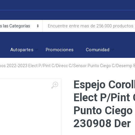
Autopartes
Promociones
Comunidad
roos 2022-2023 Elect P/Pint C/Direcc C/Sensor Punto Ciego C/Desemp 
Espejo Coro
Elect P/Pint
Punto Ciego
230908 Der