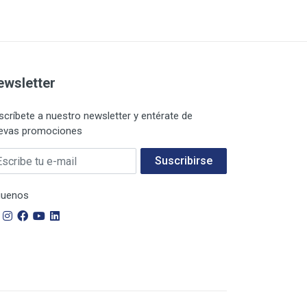
ewsletter
scríbete a nuestro newsletter y entérate de
evas promociones
 E-mail
Suscribirse
guenos