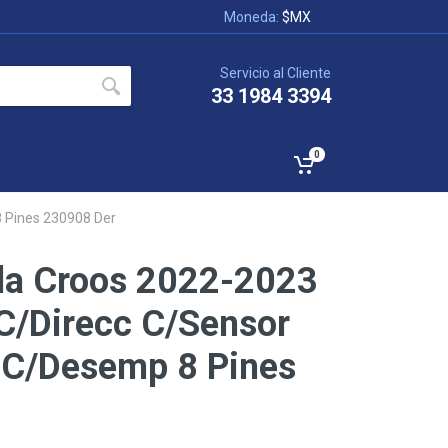
Moneda:
$MX
Servicio al Cliente
33 1984 3394
0
8 Pines 230908 Der
lla Croos 2022-2023
 C/Direcc C/Sensor
 C/Desemp 8 Pines