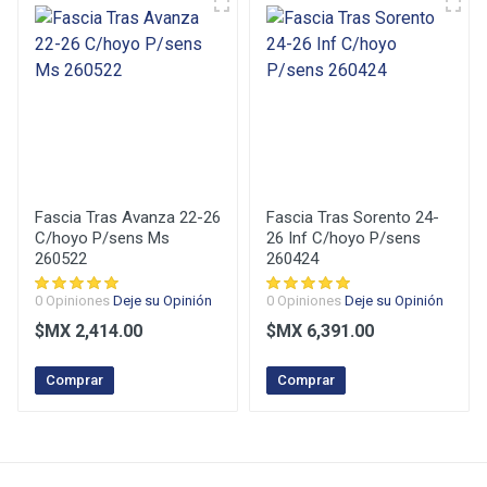
Deje su Opinión
Puntuación
Su Nombre
Fascia Tras Avanza 22-26
Fascia Tras Sorento 24-
C/hoyo P/sens Ms
26 Inf C/hoyo P/sens
260522
260424
Su E-Mail
0 Opiniones
Deje su Opinión
0 Opiniones
Deje su Opinión
$MX 2,414.00
$MX 6,391.00
Su Comentario
Comprar
Comprar