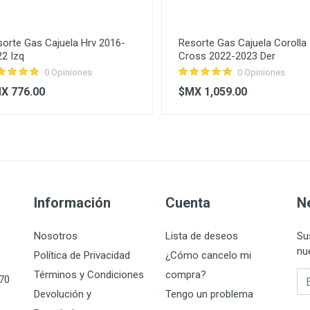
orte Gas Cajuela Hrv 2016-
Resorte Gas Cajuela Corolla
2 Izq
Cross 2022-2023 Der
0 Opiniones
0 Opiniones
X 776.00
$MX 1,059.00
Información
Cuenta
N
Nosotros
Lista de deseos
Su
nu
Política de Privacidad
¿Cómo cancelo mi
Términos y Condiciones
compra?
Su
070
Devolución y
Tengo un problema