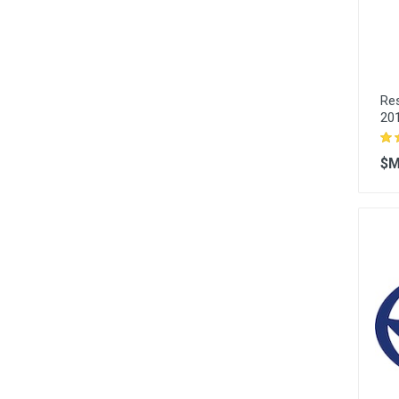
Res
20
$M