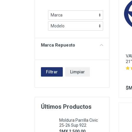
Tracción
Eléctrico
Marca Repuesto
VA
21
Filtrar
Limpiar
$M
Últimos Productos
Moldura Parrilla Civic
25-26 Sup 922
$MX 2,500.00