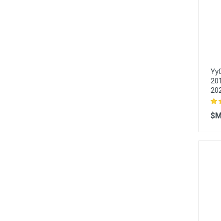
Yy0
20
20
$M