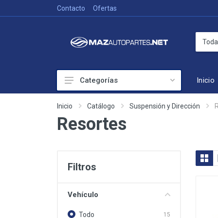
Contacto
Ofertas
Inicio
Categorías
Colisión
Inicio
Catálogo
Suspensión y Dirección
Resortes
Accesorios de exterior
Frenado
Iluminación
Filtros
Mecánica
Sistema de Enfriamiento
Vehículo
Suspensión y Dirección
Todo
15