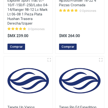
Explorer Sport Trac 07-
Np300/Frontier 16-22 4
10/F-150/F-250/Lobo 04-
Piezas Cromada
14/Ranger 98-12 Lc Mark
0 Opiniones
Lt 06-08 1 Pieza Plata
Hushan Trasera
Derecha/Izquier
0 Opiniones
$MX 239.00
$MX 264.00
Comprar
Comprar
Tapete Un Varios
Tapas Rin Fd Expedition