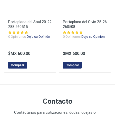
Su Nombre
Portaplaca del Soul 20-22
Portaplaca del Civic 25-26
288 260515
260508
Su E-Mail
0 Opiniones
Deje su Opinión
0 Opiniones
Deje su Opinión
$MX 600.00
$MX 600.00
Su Comentario
Comprar
Comprar
Contacto
Enviar Opinión
Contáctanos para cotizaciones, dudas, quejas o