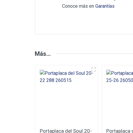
Conoce más en
Garantías
Opiniones de los C
Más...
Deje su Opinión
Puntuación
Su 
Su Comentario
as Sentra
Portaplaca del Soul 20-
Portaplaca d