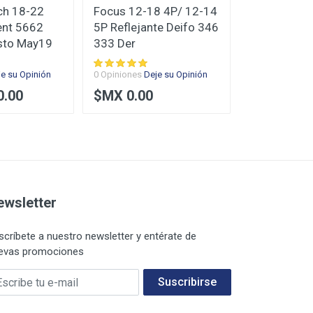
ch 18-22
Focus 12-18 4P/ 12-14
2017 2018
Cent 5662
5P Reflejante Deifo 346
2021 2022 
sto May19
333 Der
Tyc
je su Opinión
0 Opiniones
Deje su Opinión
0 Opiniones
De
0.00
$MX 0.00
$MX 3,15
ewsletter
scríbete a nuestro newsletter y entérate de
evas promociones
 E-mail
Suscribirse