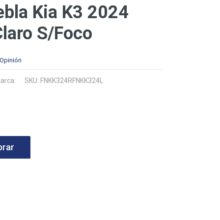
ebla Kia K3 2024
laro S/Foco
 Opinión
arca:
SKU: FNKK324RFNKK324L
rar