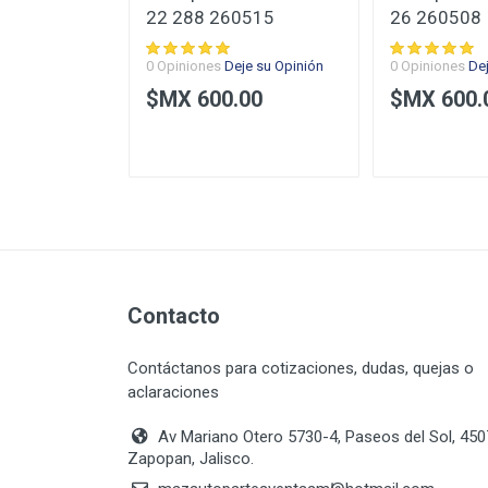
2026 Sr
22 288 260515
26 260508
0 Opiniones
Deje su Opinión
0 Opiniones
De
je su Opinión
$MX 600.00
$MX 600.
Enviar Opinión
0.00
Contacto
Contáctanos para cotizaciones, dudas, quejas o
aclaraciones
Av Mariano Otero 5730-4, Paseos del Sol, 45
Zapopan, Jalisco.