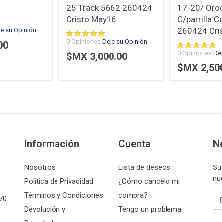
25 Track 5662 260424
17-20/ Oro
Cristo May16
C/parrilla 
260424 Cri
je su Opinión
0 Opiniones
Deje su Opinión
00
0 Opiniones
De
$MX 3,000.00
$MX 2,50
Información
Cuenta
N
Nosotros
Lista de deseos
Su
nu
Política de Privacidad
¿Cómo cancelo mi
Términos y Condiciones
compra?
Su
070
Devolución y
Tengo un problema