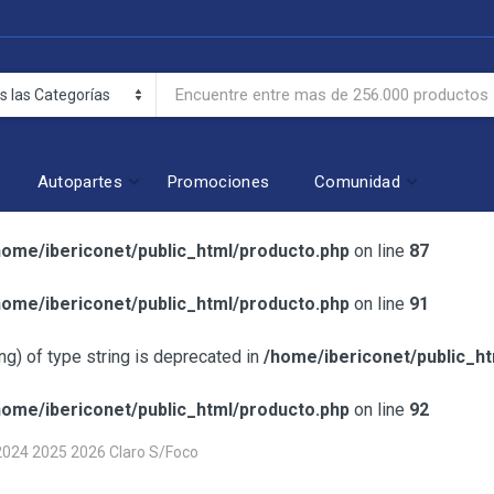
Autopartes
Promociones
Comunidad
home/ibericonet/public_html/producto.php
on line
87
home/ibericonet/public_html/producto.php
on line
91
ing) of type string is deprecated in
/home/ibericonet/public_h
home/ibericonet/public_html/producto.php
on line
92
 2024 2025 2026 Claro S/Foco