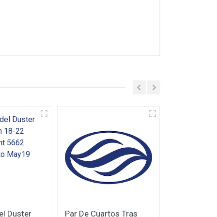
el Duster
Par De Cuartos Tras
Par Faros 