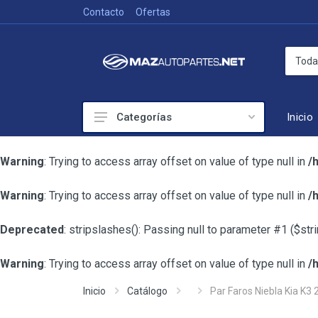
Contacto
Ofertas
Inicio
Categorías
Colisión
Warning
: Trying to access array offset on value of type null in
/
Accesorios de exterior
Warning
: Trying to access array offset on value of type null in
/
Frenado
Iluminación
Deprecated
: stripslashes(): Passing null to parameter #1 ($str
Mecánica
Warning
: Trying to access array offset on value of type null in
/
Sistema de Enfriamiento
Inicio
Catálogo
Par Faros Niebla Kia K3
Suspensión y Dirección