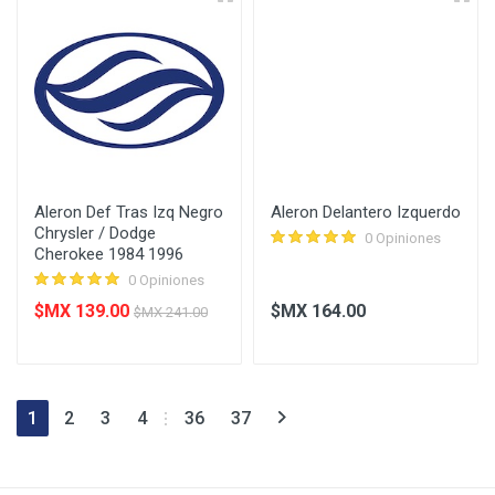
Aleron Def Tras Izq Negro
Aleron Delantero Izquerdo
Chrysler / Dodge
0 Opiniones
Cherokee 1984 1996
0 Opiniones
$MX 139.00
$MX 164.00
$MX 241.00
1
2
3
4
36
37